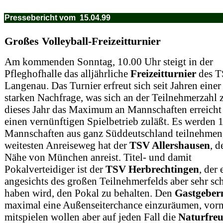
Pressebericht vom 15.04.99
Großes Volleyball-Freizeitturnier
Am kommenden Sonntag, 10.00 Uhr steigt in der
Pfleghofhalle das alljährliche
Freizeitturnier
des 
Langenau. Das Turnier erfreut sich seit Jahren einer
starken Nachfrage, was sich an der Teilnehmerzahl z
dieses Jahr das Maximum an Mannschaften erreicht 
einen vernünftigen Spielbetrieb zuläßt. Es werden 
Mannschaften aus ganz Süddeutschland teilnehmen
weitesten Anreiseweg hat der
TSV Allershausen
, d
Nähe von München anreist. Titel- und damit
Pokalverteidiger ist der
TSV Herbrechtingen
, der 
angesichts des großen Teilnehmerfelds aber sehr sc
haben wird, den Pokal zu behalten. Den
Gastgeber
maximal eine Außenseiterchance einzuräumen, vor
mitspielen wollen aber auf jeden Fall die
Naturfre