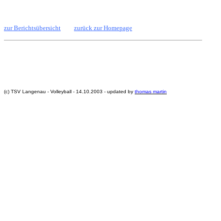
zur Berichtsübersicht
zurück zur Homepage
(c) TSV Langenau - Volleyball - 14.10.2003 - updated by
thomas martin