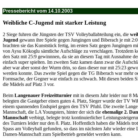
Pressebericht vom 14.10.2003
Weibliche C-Jugend mit starker Leistung
2 Siege fuhren die Jüngsten der TSV Volleyballabteilung ein, die
wei
Jugend
gewann ihre Spiele gegen Jungingen und Biberach je mit 2:0
brachten sie das Kunststück fertig, im ersten Satz gegen Jungingen 
von Aysu Kökoglu sämtliche Aufschläge zu verschlagen. Trotzdem k
den Satz mit 25:9 gewinnnen, da sie an diesem Tag mit Ausnahme de
einfach super spielten. Im zweiten Satz kamen dann zwar die Aufschl
aber war aber sonst der Wurm drin, so dass dieser nur mit 25:23 gew
werden konnte. Das zweite Spiel gegen die TG Biberach war mehr o
Formsache, der Gegner war einfach zu schwach. Mit diesen beiden S
die Mädels auf Platz 3 vor.
Beim
Langenauer Freizeitturnier
mit in diesem Jahr leider nur 8 
belegten die Gastgeber einen guten 4. Platz, Sieger wurde der TV Wi
einem spannenden Endspiel gegen den TSV Pfuhl. Die zweite Lange
Mannschaft, die LA Youngsters, hinter der sich die
ehemalige 2. Da
Mannschaft
verbirgt, belegte trotz kontinuierlicher Leistungssteige
des Turniers leider nur den 8. Platz. Hoffentlich haben die Mädels tr
Spass am Volleyball gefunden, so dass im nächsten Jahr wieder eine
Damen-Mannschaft zum Spielbetrieb gemeldet werden kann.