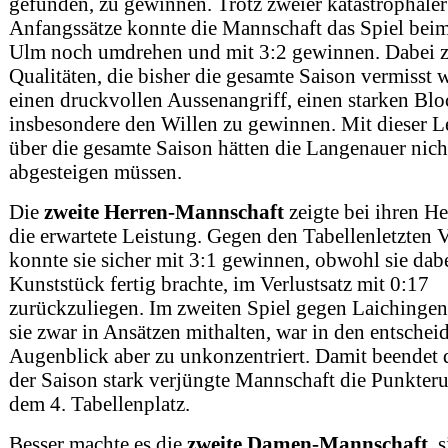
gefunden, zu gewinnen. Trotz zweier katastrophaler
Anfangssätze konnte die Mannschaft das Spiel bei
Ulm noch umdrehen und mit 3:2 gewinnen. Dabei ze
Qualitäten, die bisher die gesamte Saison vermisst 
einen druckvollen Aussenangriff, einen starken Bl
insbesondere den Willen zu gewinnen. Mit dieser L
über die gesamte Saison hätten die Langenauer nich
abgesteigen müssen.
Die
zweite Herren-Mannschaft
zeigte bei ihren H
die erwartete Leistung. Gegen den Tabellenletzten
konnte sie sicher mit 3:1 gewinnen, obwohl sie dab
Kunststück fertig brachte, im Verlustsatz mit 0:17
zurückzuliegen. Im zweiten Spiel gegen Laichinge
sie zwar in Ansätzen mithalten, war in den entsche
Augenblick aber zu unkonzentriert. Damit beendet 
der Saison stark verjüngte Mannschaft die Punkter
dem 4. Tabellenplatz.
Besser machte es die
zweite Damen-Mannschaft
, s