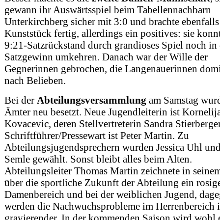
gewann ihr Auswärtsspiel beim Tabellennachbarn
Unterkirchberg sicher mit 3:0 und brachte ebenfalls
Kunststück fertig, allerdings ein positives: sie konn
9:21-Satzrückstand durch grandioses Spiel noch in
Satzgewinn umkehren. Danach war der Wille der
Gegnerinnen gebrochen, die Langenauerinnen domi
nach Belieben.
Bei der
Abteilungsversammlung
am Samstag wurd
Ämter neu besetzt. Neue Jugendleiterin ist Kornelij
Kovacevic, deren Stellvertreterin Sandra Stierberger
Schriftführer/Pressewart ist Peter Martin. Zu
Abteilungsjugendsprechern wurden Jessica Uhl un
Semle gewählt. Sonst bleibt alles beim Alten.
Abteilungsleiter Thomas Martin zeichnete in seine
über die sportliche Zukunft der Abteilung ein rosig
Damenbereich und bei der weiblichen Jugend, dag
werden die Nachwuchsprobleme im Herrenbereich
gravierender. In der kommenden Saison wird wohl 